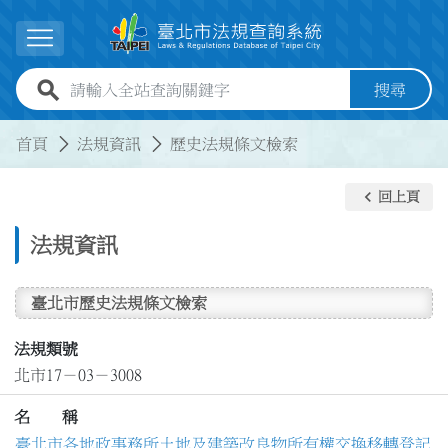
跳到主要內容
展開選單
全站查詢關鍵字欄位
搜尋
:::
:::
首頁
法規資訊
歷史法規條文檢索
keyboard_arrow_left
回上頁
法規資訊
臺北市歷史法規條文檢索
法規類號
北市17－03－3008
名 稱
臺北市各地政事務所土地及建築改良物所有權交換移轉登記