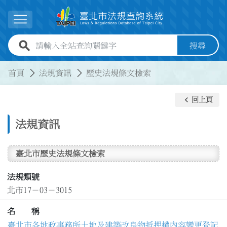
跳到主要內容
展開選單
全站查詢關鍵字欄位
搜尋
:::
:::
首頁
法規資訊
歷史法規條文檢索
keyboard_arrow_left
回上頁
法規資訊
臺北市歷史法規條文檢索
法規類號
北市17－03－3015
名 稱
臺北市各地政事務所土地及建築改良物抵押權內容變更登記