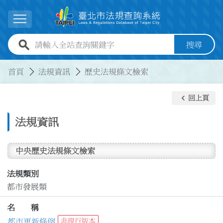
跳到主要內容
展開選單
全站查詢關鍵字欄位
搜尋
:::
:::
首頁
法規資訊
歷史法規條文檢索
keyboard_arrow_left
回上頁
法規資訊
中央歷史法規條文檢索
法規類別
都市發展類
名 稱
都市更新條例
非現行版本