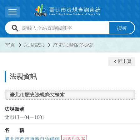
跳到主要內容
展開選單
全站查詢關鍵字欄位
搜尋
:::
:::
首頁
法規資訊
歷史法規條文檢索
keyboard_arrow_left
回上頁
法規資訊
臺北市歷史法規條文檢索
法規類號
北市13－04－1001
名 稱
臺北市都市更新自治條例
非現行版本