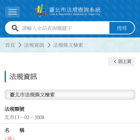
跳到主要內容
展開選單
全站查詢關鍵字欄位
搜尋
:::
:::
首頁
法規資訊
法規條文檢索
keyboard_arrow_left
回上頁
法規資訊
臺北市法規條文檢索
法規類號
北市13－02－3008
名 稱
(廢)