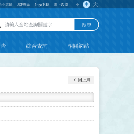
大
中
命令專區
SOP專區
logo下載
線上教學
小
全站查詢關鍵字欄位
搜尋
預告
綜合查詢
相關網站
keyboard_arrow_left
回上頁