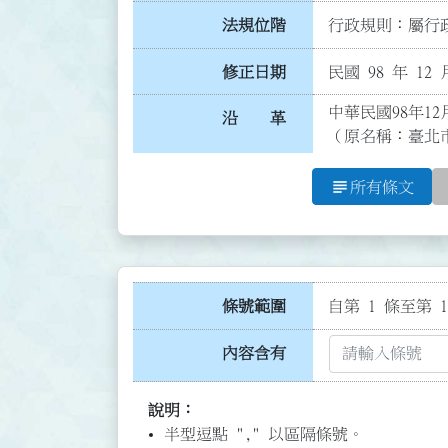
法規位階
行政規則：屬行政
修正日期
民國 98 年 12 
中華民國98年12
沿 革
（原名稱：臺北
subject
所有條文
條號範圍
自第 1 條至第 1
內容含有
說明：
半型逗點 "," 以區隔條號。