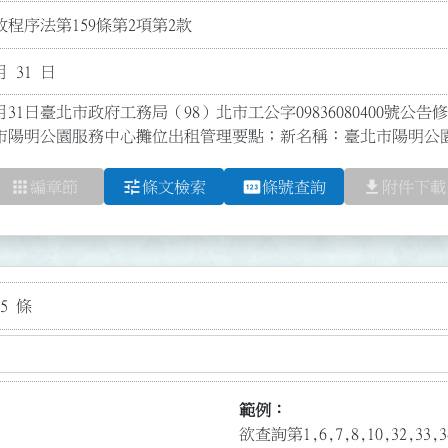
程序法第159條第2項第2款
月 31 日
月31日臺北市政府工務局（98）北市工公字09836080400號公告修
市陽明公園服務中心攤位出租管理要點；新名稱：臺北市陽明公
apps
tune
pin
file_download
編章節
條文檢索
條號查詢
附件下載
5 條
範例：
欲查詢第1,6,7,8,10,32,3