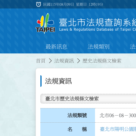
跳到主要內容
alarm
:::
民國115年08月09日 星期日
12時19分
最新訊息
法規類別
法
:::
:::
首頁
法規資訊
歷史法規條文檢索
法規資訊
臺北市歷史法規條文檢索
法規類號
北市06－08－300
臺北市陽明公園
名 稱