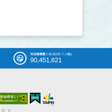
頁面總瀏覽人次
(自105.7.15起)
90,451,621
中
大