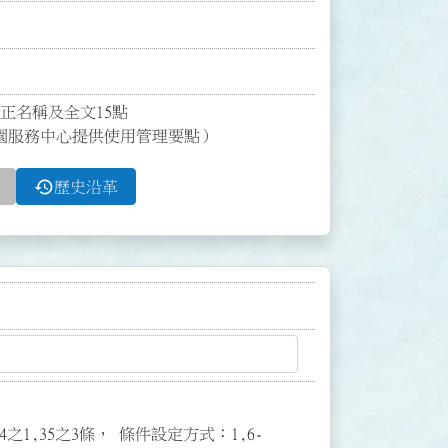
正名稱及全文15點

園服務中心提供使用管理要點）
history
歷史沿革
3,34之1,35之3條， 條件設定方式：1,6-