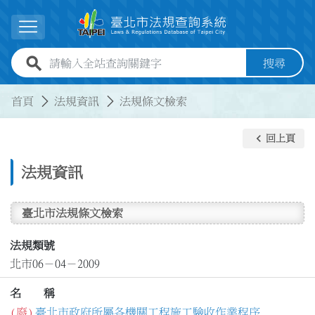
跳到主要內容
展開選單
全站查詢關鍵字欄位
搜尋
:::
:::
首頁
法規資訊
法規條文檢索
keyboard_arrow_left
回上頁
法規資訊
臺北市法規條文檢索
法規類號
北市06－04－2009
名 稱
(廢)
臺北市政府所屬各機關工程施工驗收作業程序