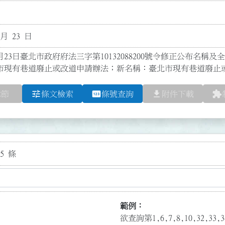
 月 23 日
月23日臺北市政府府法三字第10132088200號令修正公布名稱及全文1
市現有巷道廢止或改道申請辦法；新名稱：臺北市現有巷道廢止
tune
pin
file_download
extension
章節
條文檢索
條號查詢
附件下載
5 條
範例：
欲查詢第1,6,7,8,10,32,3