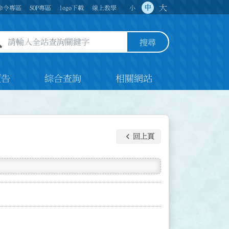
大
中
命令專區
SOP專區
logo下載
線上教學
小
全站查詢關鍵字欄位
搜尋
預告
綜合查詢
相關網站
keyboard_arrow_left
回上頁