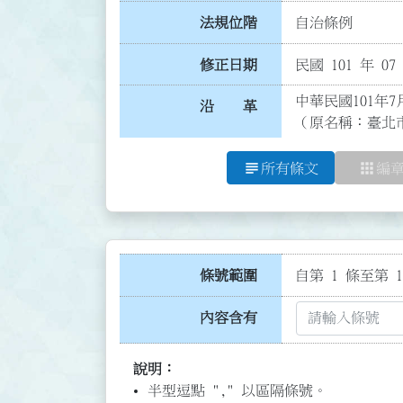
法規位階
自治條例
修正日期
民國 101 年 07
中華民國101年7
沿 革
（原名稱：臺北
subject
apps
所有條文
編
條號範圍
自第 1 條至第 1
內容含有
說明：
半型逗點 "," 以區隔條號。