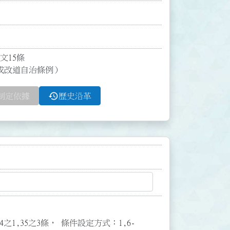
5條

或改道自治條例）
history
制定依據
歷史沿革
3,34之1,35之3條， 條件設定方式：1,6-