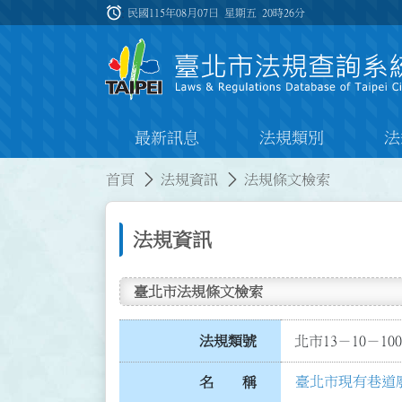
跳到主要內容
alarm
:::
民國115年08月07日 星期五
20時26分
最新訊息
法規類別
法
:::
:::
首頁
法規資訊
法規條文檢索
法規資訊
臺北市法規條文檢索
法規類號
北市13－10－100
臺北市現有巷道
名 稱