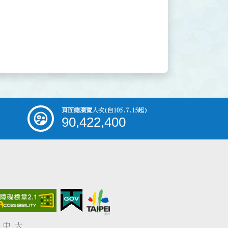
頁面總瀏覽人次
(自105.7.15起)
90,422,400
中
大