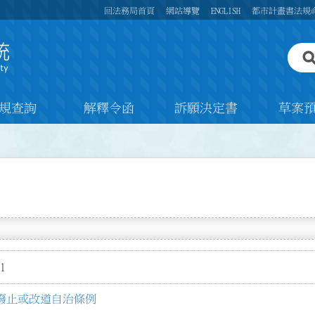
回法務局首頁
網站導覽
ENGLISH
都市計畫書法規
規查詢
解釋令函
訴願決定書
草案
1
廢止或改道自治條例