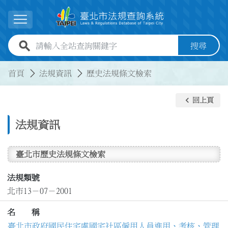
跳到主要內容
展開選單
全站查詢關鍵字欄位
搜尋
:::
:::
首頁
法規資訊
歷史法規條文檢索
keyboard_arrow_left
回上頁
法規資訊
臺北市歷史法規條文檢索
法規類號
北市13－07－2001
名 稱
臺北市政府國民住宅處國宅社區僱用人員進用、考核、管理