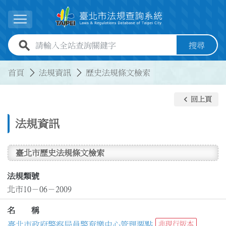
跳到主要內容
展開選單
全站查詢關鍵字欄位
搜尋
:::
:::
首頁
法規資訊
歷史法規條文檢索
keyboard_arrow_left
回上頁
法規資訊
臺北市歷史法規條文檢索
法規類號
北市10－06－2009
名 稱
臺北市政府警察局員警育樂中心管理要點
非現行版本