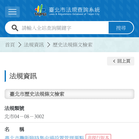
跳到主要內容
展開選單
全站查詢關鍵字欄位
搜尋
:::
:::
首頁
法規資訊
歷史法規條文檢索
keyboard_arrow_left
回上頁
法規資訊
臺北市歷史法規條文檢索
法規類號
北市04－08－3002
名 稱
臺北市攤販臨時集中場設置管理要點
非現行版本