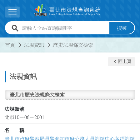
跳到主要內容
展開選單
全站查詢關鍵字欄位
搜尋
:::
:::
首頁
法規資訊
歷史法規條文檢索
keyboard_arrow_left
回上頁
法規資訊
臺北市歷史法規條文檢索
法規類號
北市10－06－2001
名 稱
臺北市政府警察局員警參加市府公務人員訓練中心各項訓練