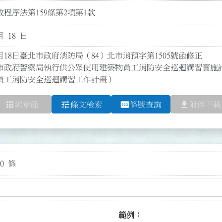
程序法第159條第2項第1款
月 18 日
月18日臺北市政府消防局（84）北市消預字第1505號函修正

市政府警察局執行供公眾使用建築物員工消防安全巡迴講習實施
員工消防安全巡迴講習工作計畫）
apps
tune
pin
file_download
編章節
條文檢索
條號查詢
附件下載
0 條
範例：