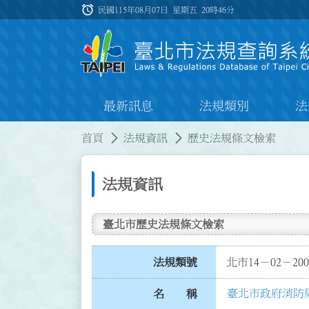
跳到主要內容
alarm
:::
民國115年08月07日 星期五
20時46分
最新訊息
法規類別
法
:::
:::
首頁
法規資訊
歷史法規條文檢索
法規資訊
臺北市歷史法規條文檢索
法規類號
北市14－02－200
臺北市政府消防
名 稱