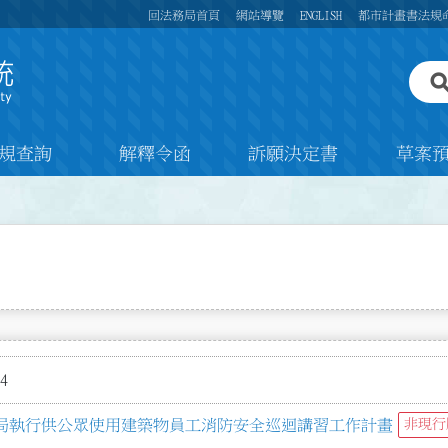
回法務局首頁
網站導覽
ENGLISH
都市計畫書法規
規查詢
解釋令函
訴願決定書
草案
4
局執行供公眾使用建築物員工消防安全巡迴講習工作計畫
非現行