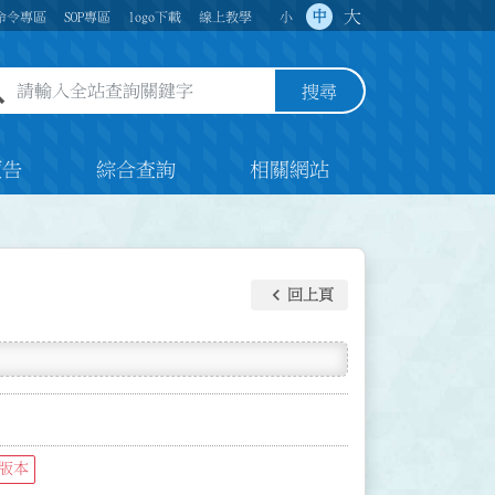
大
中
命令專區
SOP專區
logo下載
線上教學
小
全站查詢關鍵字欄位
搜尋
預告
綜合查詢
相關網站
keyboard_arrow_left
回上頁
版本