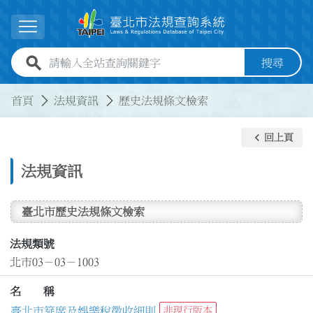
跳到主要內容
展開選單
全站查詢關鍵字欄位
搜尋
:::
:::
首頁
法規資訊
歷史法規條文檢索
keyboard_arrow_left
回上頁
法規資訊
臺北市歷史法規條文檢索
法規類號
北市03－03－1003
名 稱
臺北市筵席及娛樂稅徵收細則
非現行版本