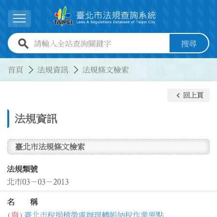
跳到主要內容
展開選單
全站查詢關鍵字欄位
搜尋
:::
:::
首頁
法規資訊
法規條文檢索
keyboard_arrow_left
回上頁
法規資訊
臺北市法規條文檢索
法規類號
北市03－03－2013
名 稱
(廢)
臺北市稅捐稽徵處辦理轉帳納稅作業要點