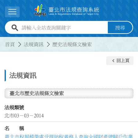
跳到主要內容
展開選單
全站查詢關鍵字欄位
搜尋
:::
:::
首頁
法規資訊
歷史法規條文檢索
keyboard_arrow_left
回上頁
法規資訊
臺北市歷史法規條文檢索
法規類號
北市03－03－2014
名 稱
臺北市稅捐稽徵處受理納稅義務人查詢全國財產總歸戶作業