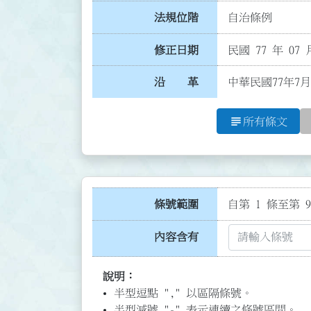
法規位階
自治條例
修正日期
民國 77 年 07 
沿 革
中華民國77年7月
subject
所有條文
條號範圍
自第 1 條至第 9
內容含有
說明：
半型逗點 "," 以區隔條號。
半型減號 "-" 表示連續之條號區間。