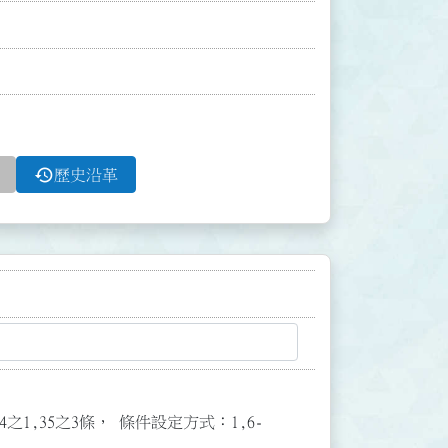
history
歷史沿革
3,34之1,35之3條， 條件設定方式：1,6-