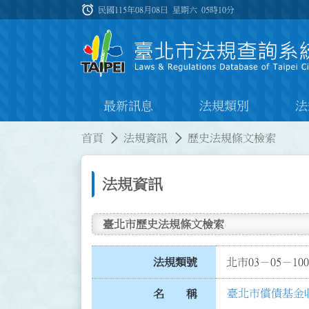
跳到主要內容
alarm
:::
民國115年08月08日 星期六
05時10分
最新訊息
法規類別
法
:::
:::
首頁
法規資訊
歷史法規條文檢索
法規資訊
臺北市歷史法規條文檢索
法規類號
北市03－05－100
臺北市償債基金
名 稱