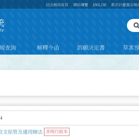
回法務局首頁
網站導覽
ENGLISH
都市計畫書法規
規查詢
解釋令函
訴願決定書
草案
4
收支保管及運用辦法
非現行版本