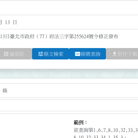
月 13 日
13日臺北市政府（77）府法三字第255624號令修正發布
apps
tune
pin
file_download
編章節
條文檢索
條號查詢
附件下載
 條
範例：
欲查詢第1,6,7,8,10,32,3
8,10,32-33,34.1,35.3。