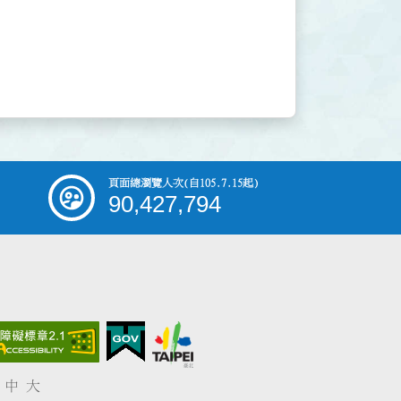
頁面總瀏覽人次
(自105.7.15起)
90,427,794
中
大