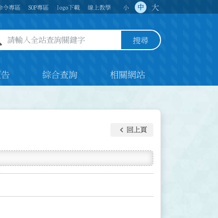
大
中
命令專區
SOP專區
logo下載
線上教學
小
全站查詢關鍵字欄位
搜尋
預告
綜合查詢
相關網站
keyboard_arrow_left
回上頁