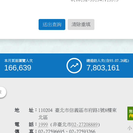
送出查詢
清除重填
本月頁面瀏覽人次
總造訪人次
(自93.07.26起)
166,639
7,803,161
策
地 址
110204 臺北市信義區市府路1號8樓東
北區
電 話
1999
(非臺北市
02-27208889
)
小
傳 真
02-27596695、02-27593266