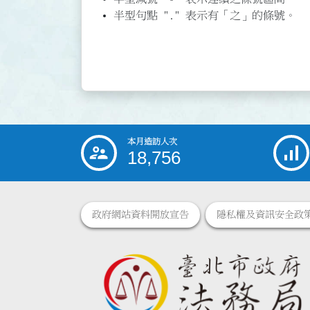
半型句點 "." 表示有「之」的條號。
本月造訪人次
:::
18,756
政府網站資料開放宣告
隱私權及資訊安全政