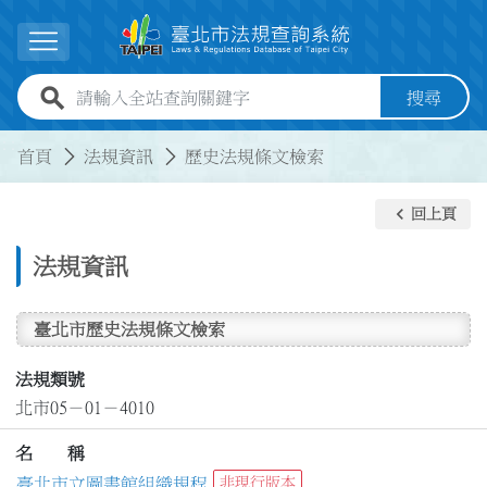
跳到主要內容
展開選單
全站查詢關鍵字欄位
搜尋
:::
:::
首頁
法規資訊
歷史法規條文檢索
keyboard_arrow_left
回上頁
法規資訊
臺北市歷史法規條文檢索
法規類號
北市05－01－4010
名 稱
臺北市立圖書館組織規程
非現行版本