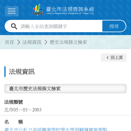
跳到主要內容
展開選單
全站查詢關鍵字欄位
搜尋
:::
:::
首頁
法規資訊
歷史法規條文檢索
keyboard_arrow_left
回上頁
法規資訊
臺北市歷史法規條文檢索
法規類號
北市05－03－2003
名 稱
臺北市公私立高級職業學校學生學習輔導實施要點