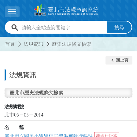
跳到主要內容
展開選單
全站查詢關鍵字欄位
搜尋
:::
:::
首頁
法規資訊
歷史法規條文檢索
keyboard_arrow_left
回上頁
法規資訊
臺北市歷史法規條文檢索
法規類號
北市05－05－2014
名 稱
臺北市立國民小學學校午餐供應執行要點
非現行版本