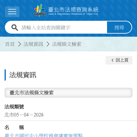
跳到主要內容
展開選單
全站查詢關鍵字欄位
搜尋
:::
:::
首頁
法規資訊
法規條文檢索
keyboard_arrow_left
回上頁
法規資訊
臺北市法規條文檢索
法規類號
北市05－04－2028
名 稱
臺北市國民中小學校務會議實施要點