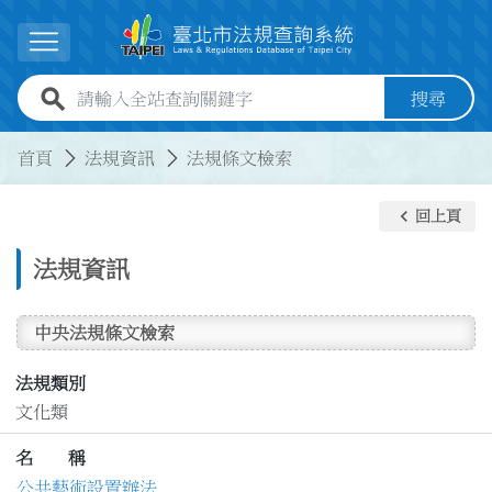
跳到主要內容
展開選單
全站查詢關鍵字欄位
搜尋
:::
:::
首頁
法規資訊
法規條文檢索
keyboard_arrow_left
回上頁
法規資訊
中央法規條文檢索
法規類別
文化類
名 稱
公共藝術設置辦法