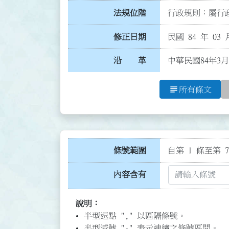
法規位階
行政規則：屬行政
修正日期
民國 84 年 03 
沿 革
中華民國84年3月
subject
所有條文
條號範圍
自第 1 條至第 7
內容含有
說明：
半型逗點 "," 以區隔條號。
半型減號 "-" 表示連續之條號區間。