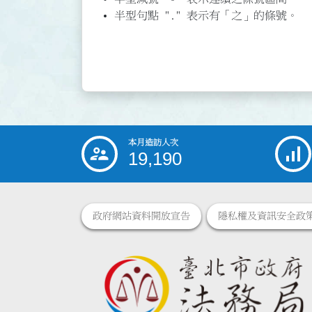
半型句點 "." 表示有「之」的條號。
本月造訪人次
:::
19,190
政府網站資料開放宣告
隱私權及資訊安全政