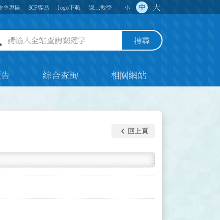
大
中
命令專區
SOP專區
logo下載
線上教學
小
全站查詢關鍵字欄位
搜尋
預告
綜合查詢
相關網站
keyboard_arrow_left
回上頁