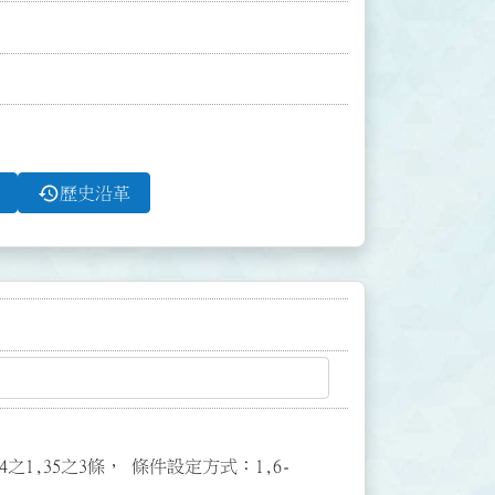
history
歷史沿革
3,34之1,35之3條， 條件設定方式：1,6-