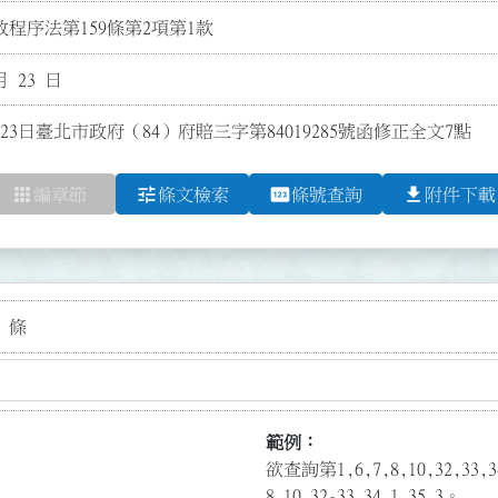
程序法第159條第2項第1款
月 23 日
23日臺北市政府（84）府賠三字第84019285號函修正全文7點
apps
tune
pin
file_download
編章節
條文檢索
條號查詢
附件下載
 條
範例：
欲查詢第1,6,7,8,10,32,3
8,10,32-33,34.1,35.3。