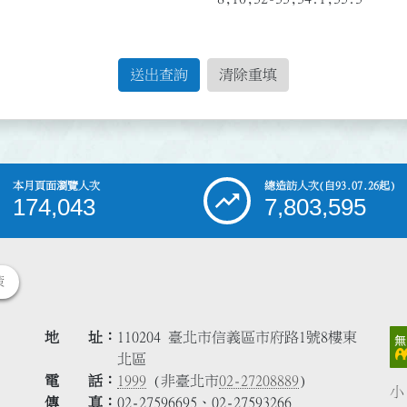
送出查詢
清除重填
本月頁面瀏覽人次
總造訪人次
(自93.07.26起)
174,043
7,803,595
策
地 址
110204 臺北市信義區市府路1號8樓東
北區
電 話
1999
(非臺北市
02-27208889
)
小
傳 真
02-27596695、02-27593266