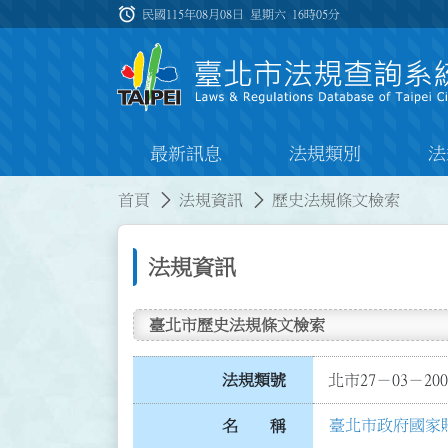
跳到主要內容
alarm
:::
民國115年08月08日 星期六
16時05分
最新訊息
法規類別
法
:::
:::
首頁
法規資訊
歷史法規條文檢索
法規資訊
臺北市歷史法規條文檢索
法規類號
北市27－03－200
臺北市政府國家
名 稱