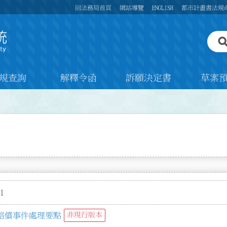
回法務局首頁
網站導覽
ENGLISH
都市計畫書法規
規查詢
解釋令函
訴願決定書
草案
1
賠償事件處理要點
非現行版本