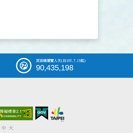
頁面總瀏覽人次
(自105.7.15起)
90,435,198
中
大