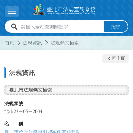
跳到主要內容
展開選單
全站查詢關鍵字欄位
搜尋
:::
:::
首頁
法規資訊
法規條文檢索
keyboard_arrow_left
回上頁
法規資訊
臺北市法規條文檢索
法規類號
北市23－05－2004
名 稱
臺北市政府公務員迴避案件處理要點