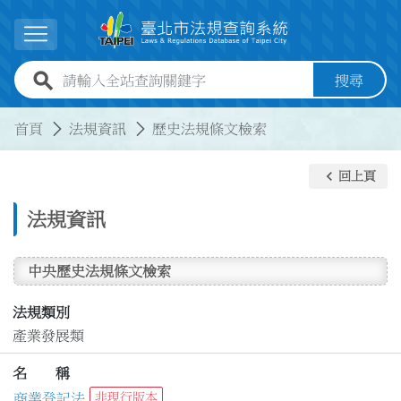
跳到主要內容
展開選單
全站查詢關鍵字欄位
搜尋
:::
:::
首頁
法規資訊
歷史法規條文檢索
keyboard_arrow_left
回上頁
法規資訊
中央歷史法規條文檢索
法規類別
產業發展類
名 稱
商業登記法
非現行版本