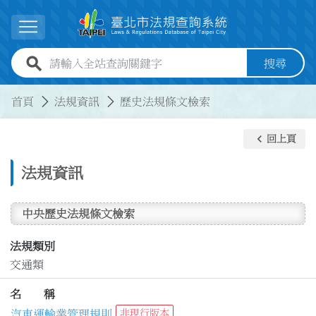
跳到主要內容
展開選單
全站查詢關鍵字欄位
搜尋
:::
:::
首頁
法規資訊
歷史法規條文檢索
keyboard_arrow_left
回上頁
法規資訊
中央歷史法規條文檢索
法規類別
交通類
名 稱
汽車運輸業管理規則
非現行版本