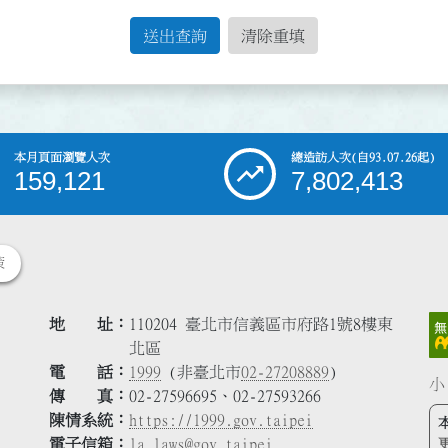
送出查詢
清除重填
本月頁面瀏覽人次
總造訪人次
(自93.07.26起)
159,121
7,802,413
策
地 址
110204 臺北市信義區市府路1號8樓東
北區
電 話
1999
(非臺北市
02-27208889
)
小
傳 真
02-27596695、02-27593266
陳情系統
https://1999.gov.taipei
電子信箱
la_laws@gov.taipei