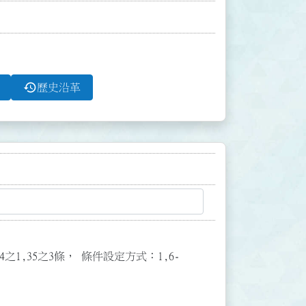
history
歷史沿革
3,34之1,35之3條， 條件設定方式：1,6-