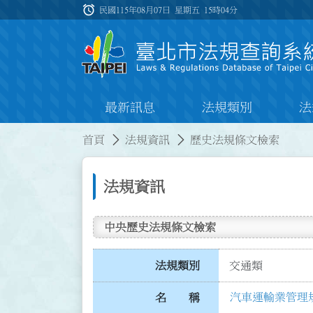
跳到主要內容
alarm
:::
民國115年08月07日 星期五
15時04分
最新訊息
法規類別
法
:::
:::
首頁
法規資訊
歷史法規條文檢索
法規資訊
中央歷史法規條文檢索
法規類別
交通類
汽車運輸業管理
名 稱