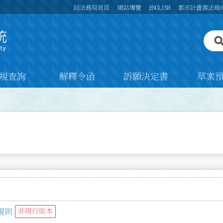
回法務局首頁
網站導覽
ENGLISH
都市計畫書法規
規查詢
解釋令函
訴願決定書
草案
規則
非現行版本