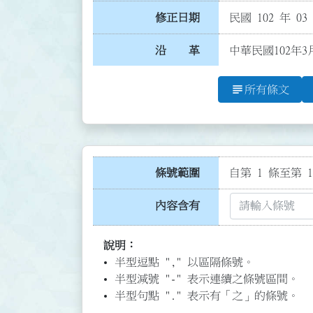
修正日期
民國 102 年 03
沿 革
中華民國102年3
subject
所有條文
條號範圍
自第 1 條至第 1
內容含有
說明：
半型逗點 "," 以區隔條號。
半型減號 "-" 表示連續之條號區間。
半型句點 "." 表示有「之」的條號。