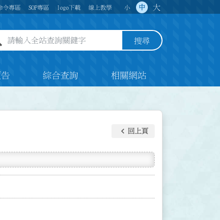
大
中
命令專區
SOP專區
logo下載
線上教學
小
全站查詢關鍵字欄位
搜尋
預告
綜合查詢
相關網站
keyboard_arrow_left
回上頁