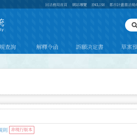
回法務局首頁
網站導覽
ENGLISH
都市計畫書法規
規查詢
解釋令函
訴願決定書
草案
規則
非現行版本