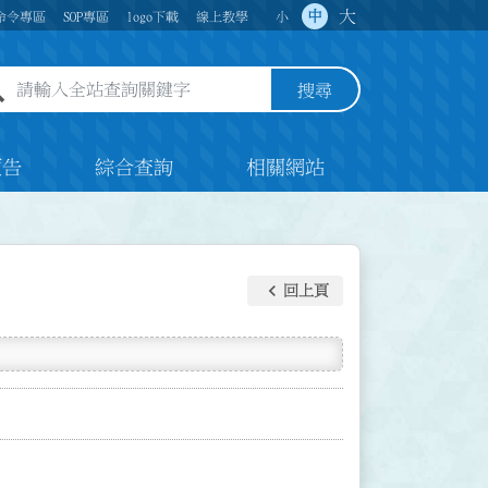
大
中
命令專區
SOP專區
logo下載
線上教學
小
全站查詢關鍵字欄位
搜尋
預告
綜合查詢
相關網站
keyboard_arrow_left
回上頁