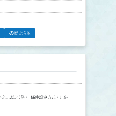
history
歷史沿革
3,34之1,35之3條， 條件設定方式：1,6-