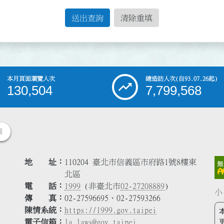
送出查詢
清除重填
本月頁面瀏覽人次
總造訪人次
(自93.07.26起)
130,504
7,799,568
策
地 址
110204 臺北市信義區市府路1號8樓東
北區
電 話
1999
(非臺北市
02-27208889
)
小
傳 真
02-27596695、02-27593266
陳情系統
https://1999.gov.taipei
電子信箱
la_laws@gov.taipei