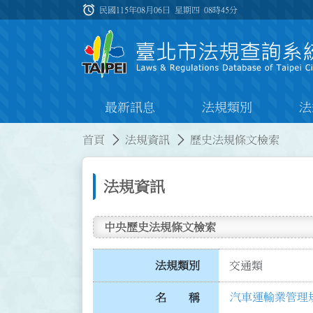
跳到主要內容
alarm
:::
民國115年08月06日 星期四
08時45分
最新訊息
法規類別
法
:::
:::
首頁
法規資訊
歷史法規條文檢索
法規資訊
中央歷史法規條文檢索
法規類別
交通類
汽車運輸業管理
名 稱