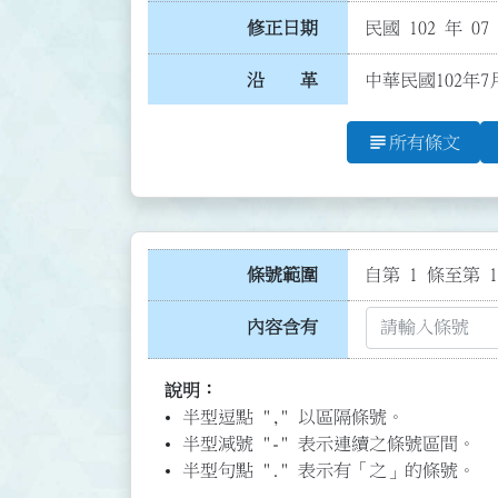
修正日期
民國 102 年 07
沿 革
中華民國102年7
subject
所有條文
條號範圍
自第 1 條至第 1
內容含有
說明：
半型逗點 "," 以區隔條號。
半型減號 "-" 表示連續之條號區間。
半型句點 "." 表示有「之」的條號。