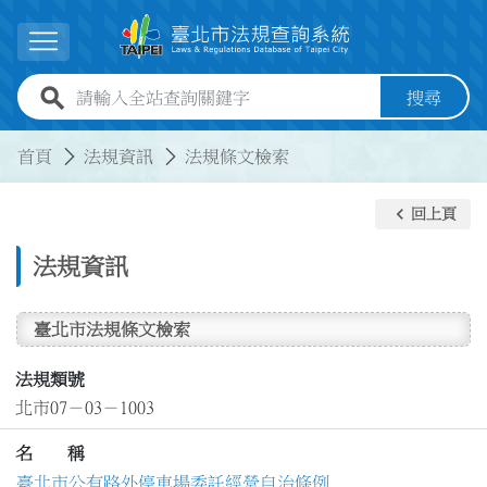
跳到主要內容
展開選單
全站查詢關鍵字欄位
搜尋
:::
:::
首頁
法規資訊
法規條文檢索
keyboard_arrow_left
回上頁
法規資訊
臺北市法規條文檢索
法規類號
北市07－03－1003
名 稱
臺北市公有路外停車場委託經營自治條例