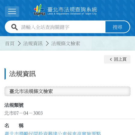
跳到主要內容
展開選單
全站查詢關鍵字欄位
搜尋
:::
:::
首頁
法規資訊
法規條文檢索
keyboard_arrow_left
回上頁
法規資訊
臺北市法規條文檢索
法規類號
北市07－04－3003
名 稱
臺北市獎勵民間投資興建公車候車亭實施要點