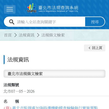
跳到主要內容
展開選單
全站查詢關鍵字欄位
搜尋
:::
:::
首頁
法規資訊
法規條文檢索
keyboard_arrow_left
回上頁
法規資訊
臺北市法規條文檢索
法規類號
北市07－05－2026
名 稱
(廢)
臺北市監理處加強路邊機動稽查檢驗執行實施要點