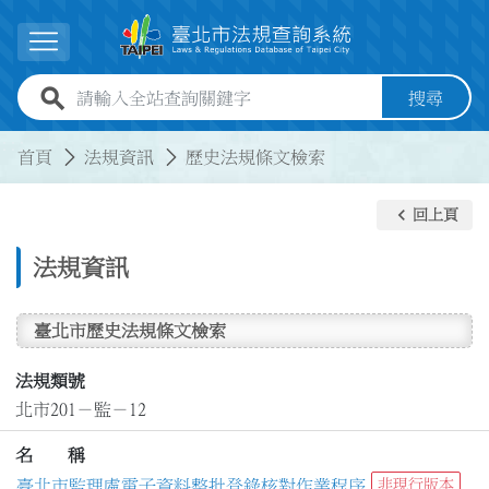
跳到主要內容
展開選單
全站查詢關鍵字欄位
搜尋
:::
:::
首頁
法規資訊
歷史法規條文檢索
keyboard_arrow_left
回上頁
法規資訊
臺北市歷史法規條文檢索
法規類號
北市201－監－12
名 稱
臺北市監理處電子資料整批登錄核對作業程序
非現行版本