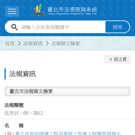
跳到主要內容
展開選單
全站查詢關鍵字欄位
搜尋
:::
:::
首頁
法規資訊
法規條文檢索
keyboard_arrow_left
回上頁
法規資訊
臺北市法規條文檢索
法規類號
北市15－05－2012
名 稱
(廢)
臺北市政府捷運工程局東區工程處工程圖管理規定