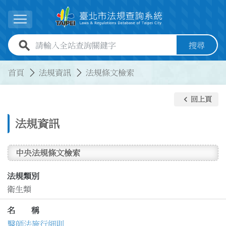
跳到主要內容
展開選單
全站查詢關鍵字欄位
搜尋
:::
:::
首頁
法規資訊
法規條文檢索
keyboard_arrow_left
回上頁
法規資訊
中央法規條文檢索
法規類別
衛生類
名 稱
醫師法施行細則