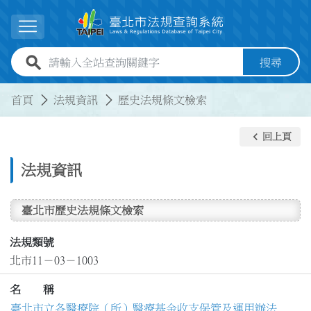
跳到主要內容
展開選單
全站查詢關鍵字欄位
搜尋
:::
:::
首頁
法規資訊
歷史法規條文檢索
keyboard_arrow_left
回上頁
法規資訊
臺北市歷史法規條文檢索
法規類號
北市11－03－1003
名 稱
臺北市立各醫療院（所）醫療基金收支保管及運用辦法