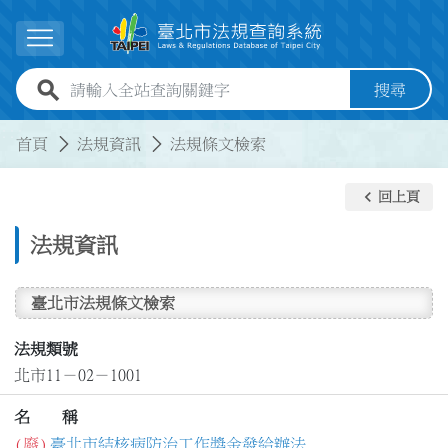
跳到主要內容
展開選單
全站查詢關鍵字欄位
搜尋
:::
:::
首頁
法規資訊
法規條文檢索
keyboard_arrow_left
回上頁
法規資訊
臺北市法規條文檢索
法規類號
北市11－02－1001
名 稱
(廢)
臺北市結核病防治工作獎金發給辦法