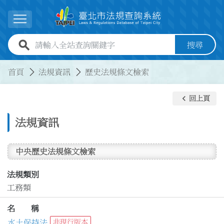
跳到主要內容
展開選單
全站查詢關鍵字欄位
搜尋
:::
:::
首頁
法規資訊
歷史法規條文檢索
keyboard_arrow_left
回上頁
法規資訊
中央歷史法規條文檢索
法規類別
工務類
名 稱
水土保持法
非現行版本