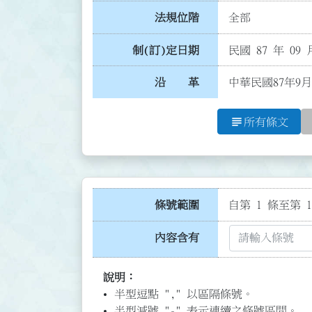
法規位階
全部
制(訂)定日期
民國 87 年 09 
沿 革
中華民國87年9月
subject
所有條文
條號範圍
自第 1 條至第 1
內容含有
說明：
半型逗點 "," 以區隔條號。
半型減號 "-" 表示連續之條號區間。