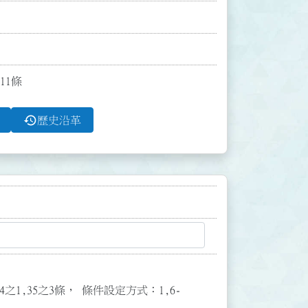
11條
history
歷史沿革
3,34之1,35之3條， 條件設定方式：1,6-