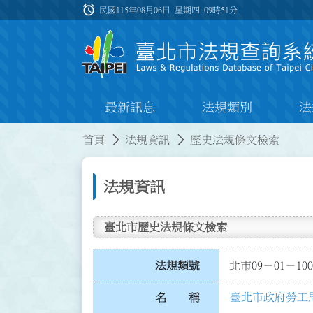
跳到主要內容
alarm
:::
民國115年08月06日 星期四
09時51分
最新訊息
法規類別
法
:::
:::
首頁
法規資訊
歷史法規條文檢索
法規資訊
臺北市歷史法規條文檢索
法規類號
北市09－01－100
臺北市政府勞工
名 稱