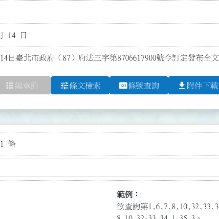
月 14 日
14日臺北市政府（87）府法三字第8706617900號令訂定發布全文
apps
tune
pin
file_download
編章節
條文檢索
條號查詢
附件下載
1 條
範例：
欲查詢第1,6,7,8,10,32,3
8,10,32-33,34.1,35.3。