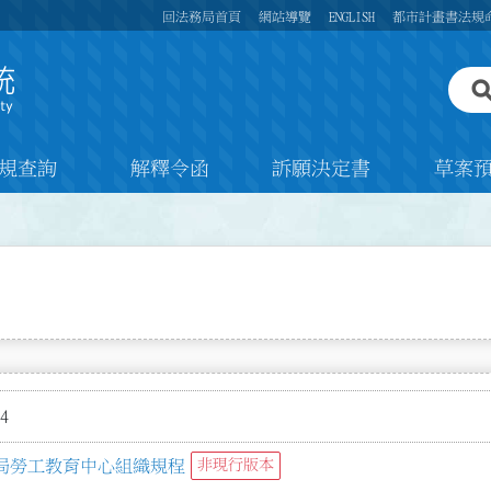
回法務局首頁
網站導覽
ENGLISH
都市計畫書法規
規查詢
解釋令函
訴願決定書
草案
4
局勞工教育中心組織規程
非現行版本