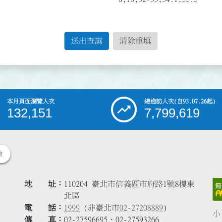
送出查詢
清除重填
本月頁面瀏覽人次
總造訪人次
(自93.07.26起)
132,151
7,799,619
策
地 址
110204 臺北市信義區市府路1號8樓東
北區
電 話
1999
(非臺北市
02-27208889
)
小
傳 真
02-27596695、02-27593266