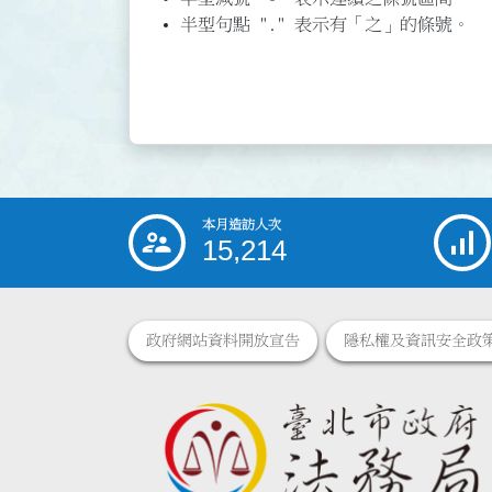
半型句點 "." 表示有「之」的條號。
本月造訪人次
:::
15,214
政府網站資料開放宣告
隱私權及資訊安全政