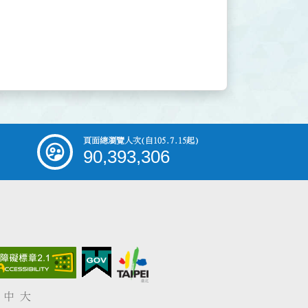
頁面總瀏覽人次
(自105.7.15起)
90,393,306
中
大