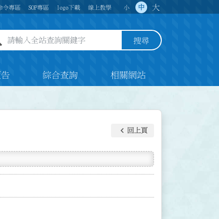
大
中
命令專區
SOP專區
logo下載
線上教學
小
全站查詢關鍵字欄位
搜尋
預告
綜合查詢
相關網站
keyboard_arrow_left
回上頁