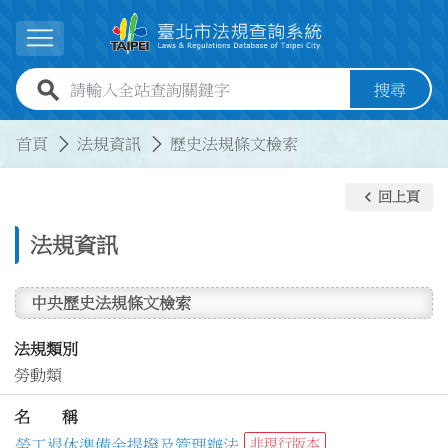
跳到主要內容
展開選單
全站查詢關鍵字欄位
搜尋
:::
:::
首頁
法規資訊
歷史法規條文檢索
keyboard_arrow_left
回上頁
法規資訊
中央歷史法規條文檢索
法規類別
勞動類
名 稱
勞工退休準備金提撥及管理辦法
非現行版本