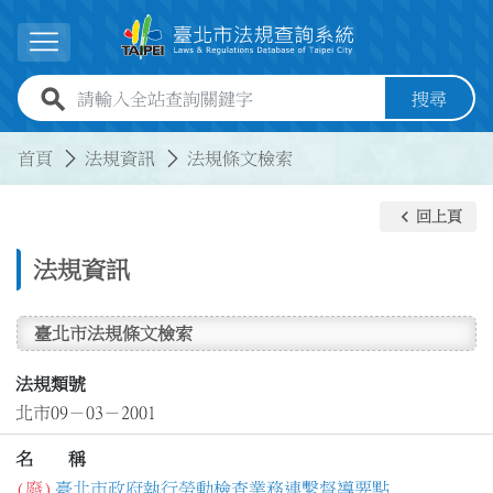
跳到主要內容
展開選單
全站查詢關鍵字欄位
搜尋
:::
:::
首頁
法規資訊
法規條文檢索
keyboard_arrow_left
回上頁
法規資訊
臺北市法規條文檢索
法規類號
北市09－03－2001
名 稱
(廢)
臺北市政府執行勞動檢查業務連繫督導要點