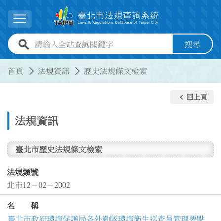
跳到主要內容
展開選單
全站查詢關鍵字欄位
搜尋
:::
:::
首頁
法規資訊
歷史法規條文檢索
keyboard_arrow_left
回上頁
法規資訊
臺北市歷史法規條文檢索
法規類號
北市12－02－2002
名 稱
臺北市政府環境保護局各外勤隊環境衛生巡查員管理要點