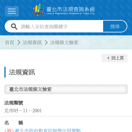
跳到主要內容
展開選單
全站查詢關鍵字欄位
搜尋
:::
:::
首頁
法規資訊
法規條文檢索
keyboard_arrow_left
回上頁
法規資訊
臺北市法規條文檢索
法規類號
北市05－11－2001
名 稱
(廢)
臺北市政府教育局督學任用要點