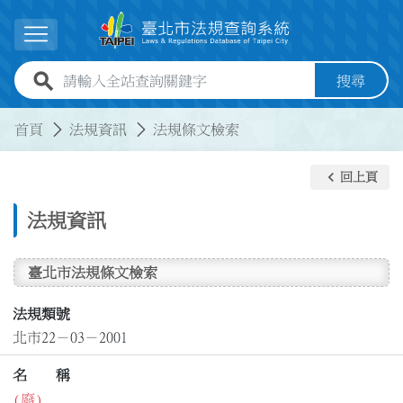
跳到主要內容
展開選單
全站查詢關鍵字欄位
搜尋
:::
:::
首頁
法規資訊
法規條文檢索
keyboard_arrow_left
回上頁
法規資訊
臺北市法規條文檢索
法規類號
北市22－03－2001
名 稱
(廢)