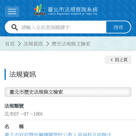
跳到主要內容
展開選單
全站查詢關鍵字欄位
搜尋
:::
:::
首頁
法規資訊
歷史法規條文檢索
keyboard_arrow_left
回上頁
法規資訊
臺北市歷史法規條文檢索
法規類號
北市07－07－1001
名 稱
臺北市政府暨所屬機關學校公教人員福利互助辦法