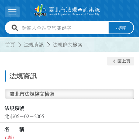
跳到主要內容
展開選單
全站查詢關鍵字欄位
搜尋
:::
:::
首頁
法規資訊
法規條文檢索
keyboard_arrow_left
回上頁
法規資訊
臺北市法規條文檢索
法規類號
北市06－02－2005
名 稱
(廢)