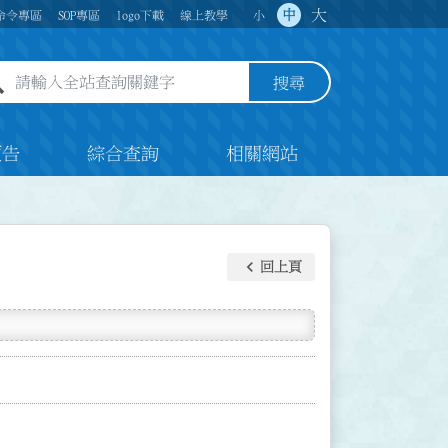
大
中
命令專區
SOP專區
logo下載
線上教學
小
全站查詢關鍵字欄位
搜尋
預告
綜合查詢
相關網站
keyboard_arrow_left
回上頁