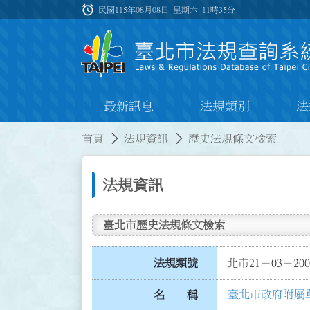
跳到主要內容
alarm
:::
民國115年08月08日 星期六
11時35分
最新訊息
法規類別
法
:::
:::
首頁
法規資訊
歷史法規條文檢索
法規資訊
臺北市歷史法規條文檢索
法規類號
北市21－03－200
臺北市政府附屬
名 稱