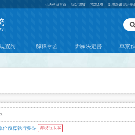
回法務局首頁
網站導覽
ENGLISH
都市計畫書法規
規查詢
解釋令函
訴願決定書
草案
2
單位預算執行要點
非現行版本