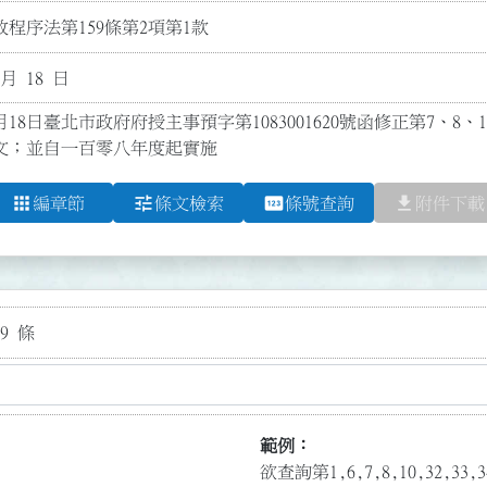
程序法第159條第2項第1款
 月 18 日
18日臺北市政府府授主事預字第1083001620號函修正第7、8、10～
點條文；並自一百零八年度起實施
apps
tune
pin
file_download
編章節
條文檢索
條號查詢
附件下載
9 條
範例：
欲查詢第1,6,7,8,10,32,3