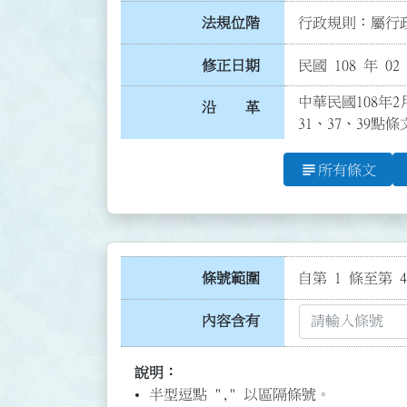
法規位階
行政規則：屬行政
修正日期
民國 108 年 02
中華民國108年2月
沿 革
31、37、39
subject
所有條文
條號範圍
自第 1 條至第 4
內容含有
說明：
半型逗點 "," 以區隔條號。