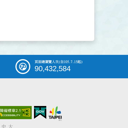
頁面總瀏覽人次
(自105.7.15起)
90,432,584
中
大