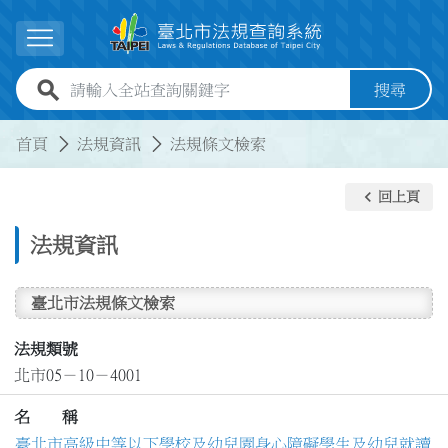
跳到主要內容
展開選單
全站查詢關鍵字欄位
搜尋
:::
:::
首頁
法規資訊
法規條文檢索
keyboard_arrow_left
回上頁
法規資訊
臺北市法規條文檢索
法規類號
北市05－10－4001
名 稱
臺北市高級中等以下學校及幼兒園身心障礙學生及幼兒就讀