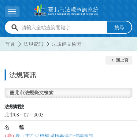
跳到主要內容
展開選單
全站查詢關鍵字欄位
搜尋
:::
:::
首頁
法規資訊
法規條文檢索
keyboard_arrow_left
回上頁
法規資訊
臺北市法規條文檢索
法規類號
北市08－07－3005
名 稱
(廢)
臺北市托兒機構腸病毒停托作業規定