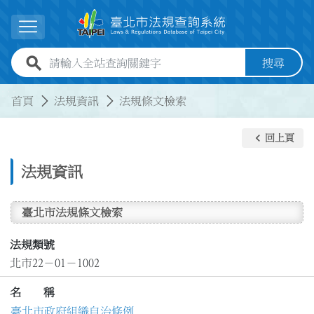
跳到主要內容
展開選單
全站查詢關鍵字欄位
搜尋
:::
:::
首頁
法規資訊
法規條文檢索
keyboard_arrow_left
回上頁
法規資訊
臺北市法規條文檢索
法規類號
北市22－01－1002
名 稱
臺北市政府組織自治條例