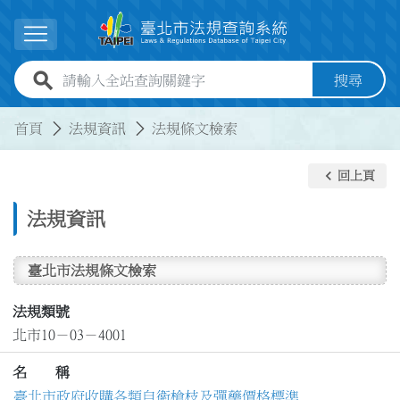
跳到主要內容
展開選單
全站查詢關鍵字欄位
搜尋
:::
:::
首頁
法規資訊
法規條文檢索
keyboard_arrow_left
回上頁
法規資訊
臺北市法規條文檢索
法規類號
北市10－03－4001
名 稱
臺北市政府收購各類自衛槍枝及彈藥價格標準